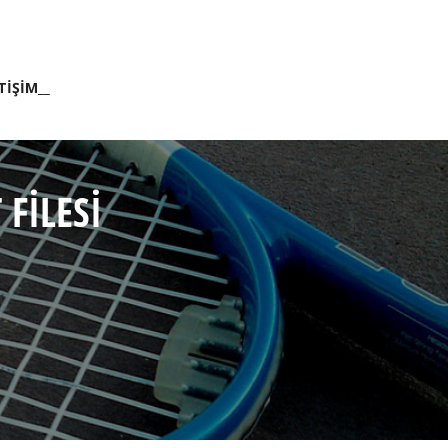
TİŞİM__
FİLESİ