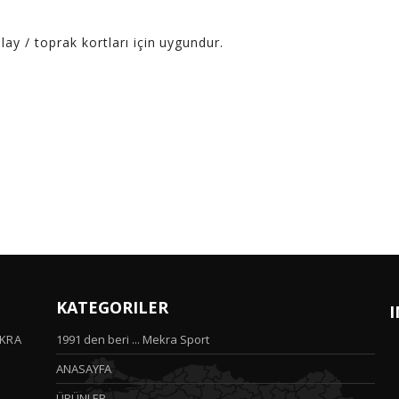
ay / toprak kortları için uygundur.
KATEGORILER
I
EKRA
1991 den beri ... Mekra Sport
ANASAYFA
ÜRÜNLER